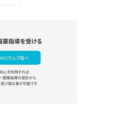
服薬指導を受ける
YAKUウェブ版へ
KU」
を利用すれば
療・服薬指導の受診から
て受け取る事が可能です