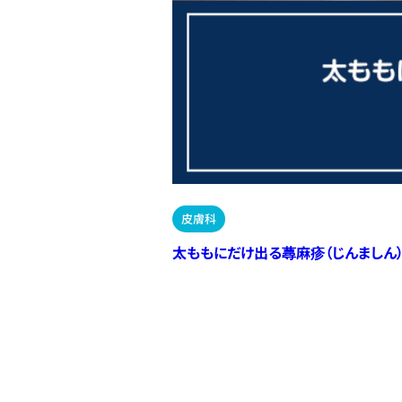
皮膚科
太ももにだけ出る蕁麻疹（じんましん