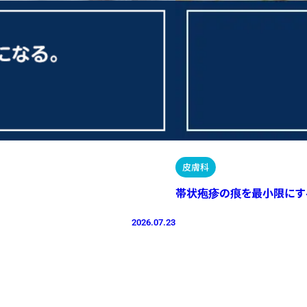
皮膚科
帯状疱疹の痕を最小限にす
2026.07.23