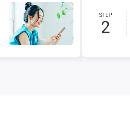
STEP
2