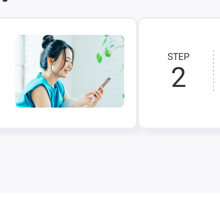
STEP
2