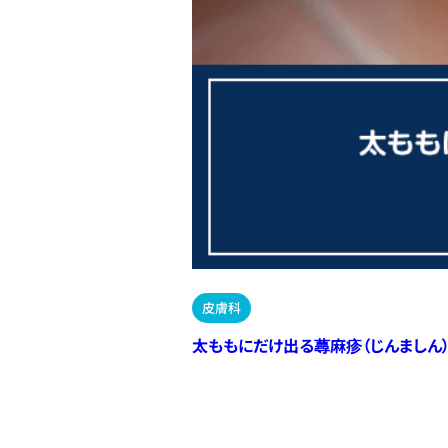
皮膚科
太ももにだけ出る蕁麻疹（じんましん