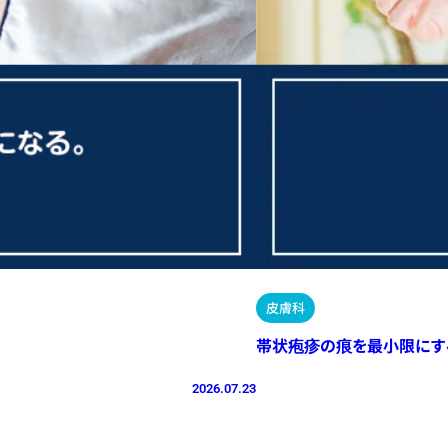
皮膚科
帯状疱疹の痕を最小限にす
2026.07.23