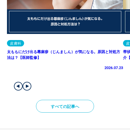
皮膚科
皮
太ももにだけ出る蕁麻疹（じんましん）が気になる。原因と対処方
帯
法は？【医師監修】
介
2026.07.23
すべての記事へ