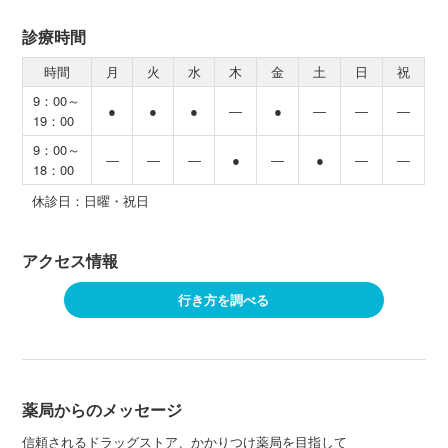
診療時間
時間
月
火
水
木
金
土
日
祝
9：00～
●
●
●
―
●
―
―
―
19：00
9：00～
―
―
―
●
―
●
―
―
18：00
休診日：日曜・祝日
アクセス情報
行き方を調べる
薬局からのメッセージ
信頼されるドラッグストア、かかりつけ薬局を目指して