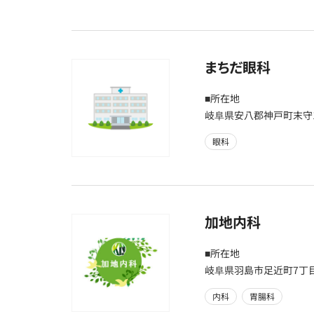
まちだ眼科
■所在地
岐阜県安八郡神戸町末守10
眼科
加地内科
■所在地
岐阜県羽島市足近町7丁目
内科
胃腸科