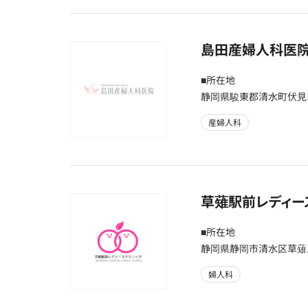
島田産婦人科医
■所在地
静岡県駿東郡清水町伏見３
産婦人科
草薙駅前レディー
■所在地
静岡県静岡市清水区草薙1－
婦人科