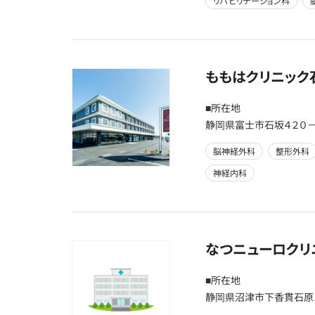
リハビリテーション科
ももはクリニック
■所在地
静岡県富士市石坂４２０
脳神経外科
整形外科
神経内科
なつニューロクリ
■所在地
静岡県沼津市下香貫石原