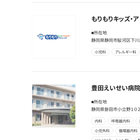
もりもりキッズ・
■所在地
静岡県静岡市駿河区下川
小児科
アレルギー科
豊田えいせい病
■所在地
静岡県磐田市小立野１０
内科
呼吸器内科
小児外科
循環器内科