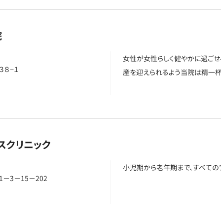
院
女性が女性らしく健やかに過ごせ
８−１
産を迎えられるよう当院は精一杯
スクリニック
小児期から老年期まで、すべての
3－15－202