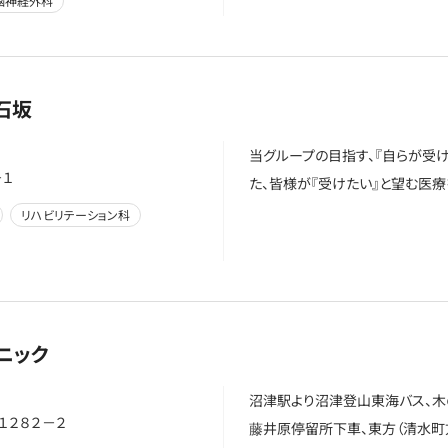
脳神経外科
石坂
当グループの目指す、『自らが受
－１
た、皆様が『受けたい』と望む医療
リハビリテーション科
ニック
沼津駅より沼津登山東海バス、木
１２８２－２
藤井原停留所下車、東方（清水町