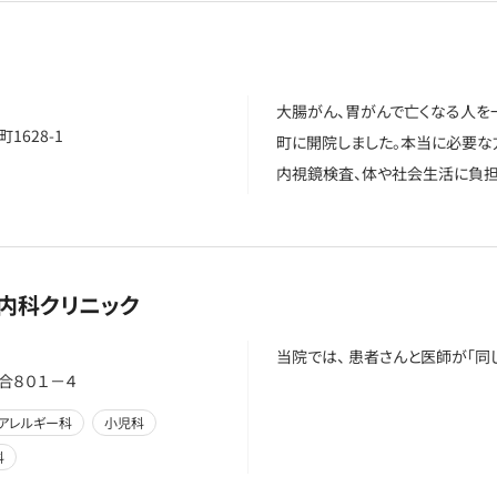
大腸がん、胃がんで亡くなる人を一
628-1
町に開院しました。本当に必要な
内視鏡検査、体や社会生活に負
器内科クリニック
当院では、 患者さんと医師が「同
合８０１－４
アレルギー科
小児科
科