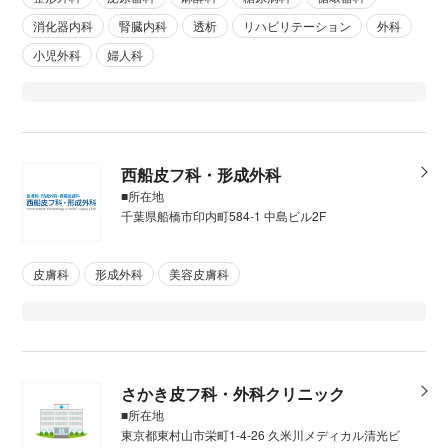
消化器内科
腎臓内科
透析
リハビリテーション
外科
小児外科
婦人科
西船皮フ科・形成外科
■所在地
千葉県船橋市印内町584-1 中島ビル2F
皮膚科
形成外科
美容皮膚科
さかき皮フ科・外科クリニック
■所在地
東京都東村山市栄町1-4-26 久米川メディカル清光ビ