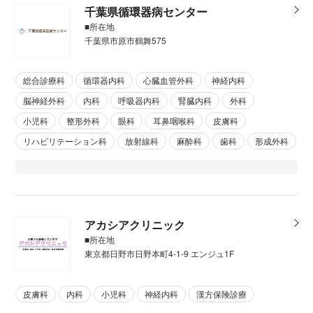
千葉県循環器病センター
■所在地
千葉県市原市鶴舞575
総合診療科
循環器内科
心臓血管外科
神経内科
脳神経外科
内科
呼吸器内科
腎臓内科
外科
小児科
整形外科
眼科
耳鼻咽喉科
皮膚科
リハビリテーション科
放射線科
麻酔科
歯科
形成外科
アカシアクリニック
■所在地
東京都日野市日野本町4-1-9 エンジュ1F
皮膚科
内科
小児科
神経内科
漢方保険診療