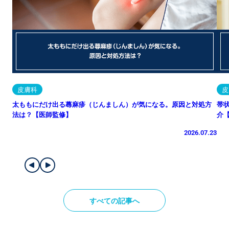
皮膚科
皮
太ももにだけ出る蕁麻疹（じんましん）が気になる。原因と対処方
帯
法は？【医師監修】
介
2026.07.23
すべての記事へ