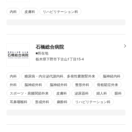
内科
皮膚科
リハビリテーション科
石橋総合病院
■所在地
栃木県下野市下古山1丁目15-4
内科
糖尿病・内分泌代謝内科、多発性嚢胞腎外来
脳神経内科
外科
脳神経外科
脳神経外科
整形外科
骨粗鬆症外来
スポーツ・肩膝関節外来
皮膚科
泌尿器科
婦人科
眼科
耳鼻咽喉科
形成外科
麻酔科
リハビリテーション科