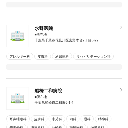
水野医院
■所在地
千葉県千葉市花見川区宮野木台2丁目5-22
アレルギー科
皮膚科
泌尿器科
リハビリテーション科
船橋二和病院
■所在地
千葉県船橋市二和東5-1-1
耳鼻咽喉科
皮膚科
小児科
内科
眼科
精神科
整形外科
泌尿器科
麻酔科
糖尿病科
循環器科