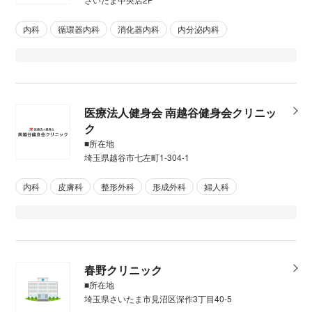
内科
循環器内科
消化器内科
内分泌内科
医療法人健身会 南越谷健身会クリニッ
ク
■所在地
埼玉県越谷市七左町1-304-1
内科
皮膚科
整形外科
形成外科
婦人科
春野クリニック
■所在地
埼玉県さいたま市見沼区深作3丁目40-5