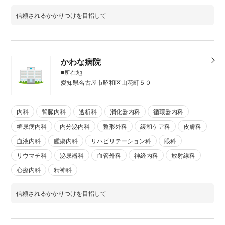
信頼されるかかりつけを目指して
かわな病院
■所在地
愛知県名古屋市昭和区山花町５０
内科
腎臓内科
透析科
消化器内科
循環器内科
糖尿病内科
内分泌内科
整形外科
緩和ケア科
皮膚科
血液内科
腫瘍内科
リハビリテーション科
眼科
リウマチ科
泌尿器科
血管外科
神経内科
放射線科
心療内科
精神科
信頼されるかかりつけを目指して