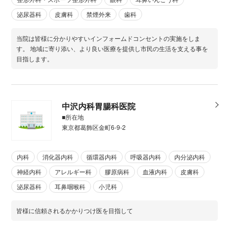
泌尿器科
皮膚科
禁煙外来
歯科
当院は皆様に分かりやすいインフォームドコンセントの実施をしま
す。 地域に寄り添い、より良い医療を提供し市民の生活を支える事を
目指します。
中沢内科胃腸科医院
■所在地
東京都葛飾区金町6-9-2
内科
消化器内科
循環器内科
呼吸器内科
内分泌内科
神経内科
アレルギー科
膠原病科
血液内科
皮膚科
泌尿器科
耳鼻咽喉科
小児科
皆様に信頼されるかかりつけ医を目指して