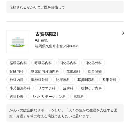
信頼されるかかりつけ医を目指して
古賀病院21
■所在地
福岡県久留米市宮ノ陣3-3-8
循環器内科
呼吸器内科
消化器内科
消化器外科
腎臓内科
糖尿病内分泌内科
放射線科
総合診療
神経内科
脳神経外科
泌尿器科
耳鼻咽喉科
整形外科
小児整形外科
リウマチ科
皮膚科
緩和ケア内科
透析外来
リハビリテーション科
麻酔科
がんへの総合的なサポートを行い、「人々の豊かな生涯を支援する医
療・介護」を常に考える病院でありたいと思います。