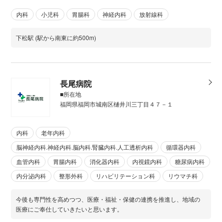
内科
小児科
胃腸科
神経内科
放射線科
下松駅 (駅から南東に約500m)
長尾病院
■所在地
福岡県福岡市城南区樋井川三丁目４７－１
内科
老年内科
脳神経内科.神経内科.脳内科.腎臓内科.人工透析内科
循環器内科
血管内科
胃腸内科
消化器内科
内視鏡内科
糖尿病内科
内分泌内科
整形外科
リハビリテーション科
リウマチ科
今後も専門性を高めつつ、医療・福祉・保健の連携を推進し、地域の
医療にご奉仕していきたいと思います。