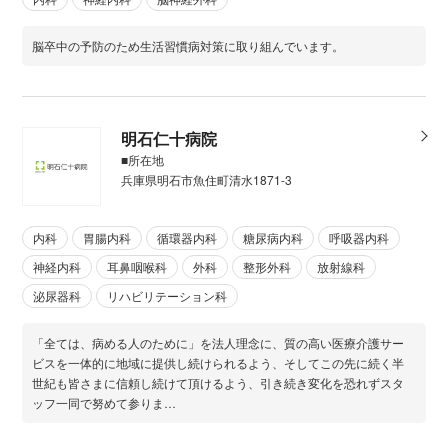
脳卒中の予防のため生活習慣病対策に取り組んでいます。
明石仁十病院
■所在地
兵庫県明石市魚住町清水1871-3
内科
胃腸内科
循環器内科
糖尿病内科
呼吸器内科
神経内科
耳鼻咽喉科
外科
整形外科
放射線科
泌尿器科
リハビリテーション科
「全ては、病める人のために」を法人理念に、質の高い医療介護サー
ビスを一体的に地域に提供し続けられるよう、そしてこの先に続く半
世紀も皆さまに信頼し続けて頂けるよう、引き続き変化を恐れずスタ
ッフ一同で努めて参りま…