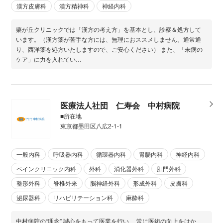
漢方皮膚科
漢方精神科
神経内科
栗が丘クリニックでは「漢方の考え方」を基本とし、診察＆処方して
います。（漢方薬が苦手な方には、無理におススメしません。通常通
り、西洋薬を処方いたしますので、ご安心ください） また、「未病の
ケア」に力を入れてい…
医療法人社団 仁寿会 中村病院
■所在地
東京都墨田区八広2-1-1
一般内科
呼吸器内科
循環器内科
胃腸内科
神経内科
ペインクリニック内科
外科
消化器外科
肛門外科
整形外科
脊椎外来
脳神経外科
形成外科
皮膚科
泌尿器科
リハビリテーション科
麻酔科
中村病院の“理念” 誠心をもって医業を行い、 常に医術の向上をはか