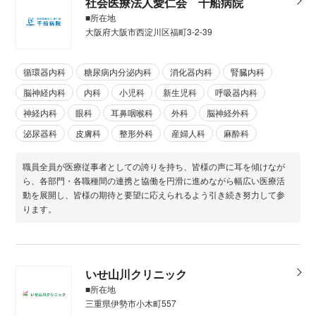
社会医療法人愛仁会 千船病院
■所在地
大阪府大阪市西淀川区福町3-2-39
循環器内科
糖尿病内分泌内科
消化器内科
腎臓内科
脳神経内科
内科
小児科
新生児科
呼吸器内科
神経内科
眼科
耳鼻咽喉科
外科
脳神経外科
泌尿器科
皮膚科
整形外科
産婦人科
麻酔科
職員全員が医療従事者としての誇りを持ち、皆様の声に耳を傾けなが
ら、各部門・各職種間の連携と協働を円滑に進めながら幅広い医療活
動を展開し、皆様の期待と要望に応えられるよう引き続き努力して参
ります。
いせ山川クリニック
■所在地
三重県伊勢市小木町557