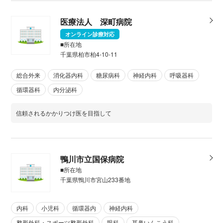
医療法人 深町病院
オンライン診療対応
■所在地
千葉県柏市柏4-10-11
総合外来
消化器内科
糖尿病科
神経内科
呼吸器科
循環器科
内分泌科
信頼されるかかりつけ医を目指して
鴨川市立国保病院
■所在地
千葉県鴨川市宮山233番地
内科
小児科
循環器内
神経内科
整形外科・スポーツ整形外科
眼科
耳鼻いんこう科