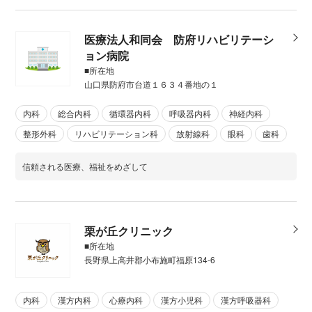
医療法人和同会 防府リハビリテーシ
ョン病院
■所在地
山口県防府市台道１６３４番地の１
内科
総合内科
循環器内科
呼吸器内科
神経内科
整形外科
リハビリテーション科
放射線科
眼科
歯科
信頼される医療、福祉をめざして
栗が丘クリニック
■所在地
長野県上高井郡小布施町福原134-6
内科
漢方内科
心療内科
漢方小児科
漢方呼吸器科