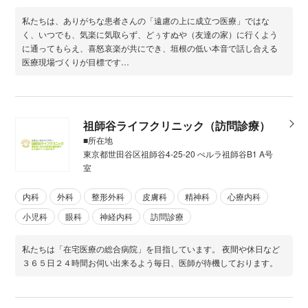
私たちは、ありがちな患者さんの「遠慮の上に成立つ医療」ではな
く、いつでも、気楽に気取らず、どぅすぬや（友達の家）に行くよう
に通ってもらえ、喜怒哀楽が共にでき、垣根の低い本音で話し合える
医療現場づくりが目標です…
祖師谷ライフクリニック（訪問診療）
■所在地
東京都世田谷区祖師谷4-25-20 ぺルラ祖師谷B1 A号
室
内科
外科
整形外科
皮膚科
精神科
心療内科
小児科
眼科
神経内科
訪問診療
私たちは「在宅医療の総合病院」を目指しています。 夜間や休日など
３６５日２４時間お伺い出来るよう毎日、医師が待機しております。