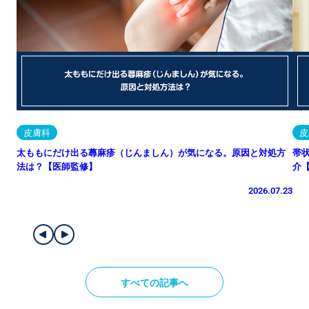
皮膚科
皮
太ももにだけ出る蕁麻疹（じんましん）が気になる。原因と対処方
帯
法は？【医師監修】
介
2026.07.23
すべての記事へ