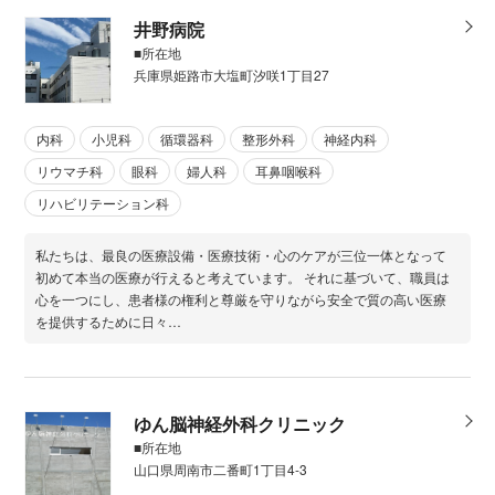
井野病院
■所在地
兵庫県姫路市大塩町汐咲1丁目27
内科
小児科
循環器科
整形外科
神経内科
リウマチ科
眼科
婦人科
耳鼻咽喉科
リハビリテーション科
私たちは、最良の医療設備・医療技術・心のケアが三位一体となって
初めて本当の医療が行えると考えています。 それに基づいて、職員は
心を一つにし、患者様の権利と尊厳を守りながら安全で質の高い医療
を提供するために日々…
ゆん脳神経外科クリニック
■所在地
山口県周南市二番町1丁目4-3