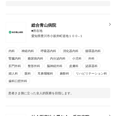
総合青山病院
■所在地
愛知県豊川市小坂井町道地１００−１
内科
神経内科
呼吸器内科
消化器内科
循環器内科
腎臓内科
糖尿病内科
内分泌内科
小児科
外科
肛門外科
整形外科
脳神経外科
皮膚科
泌尿器科
婦人科
眼科
耳鼻咽喉科
麻酔科
リハビリテーション科
歯科口腔外科
患者さま側に立った全人的医療を目指します。