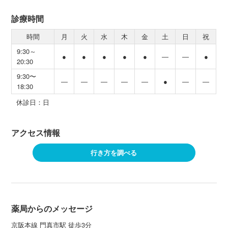
診療時間
時間
月
火
水
木
金
土
日
祝
9:30～
●
●
●
●
●
―
―
●
20:30
9:30〜
―
―
―
―
―
●
―
―
18:30
休診日：日
アクセス情報
行き方を調べる
薬局からのメッセージ
京阪本線 門真市駅 徒歩3分