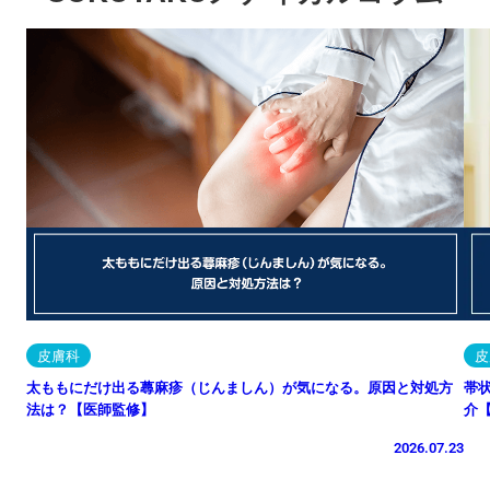
皮膚科
皮
太ももにだけ出る蕁麻疹（じんましん）が気になる。原因と対処方
帯
法は？【医師監修】
介
2026.07.23