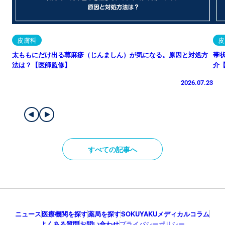
皮膚科
皮
太ももにだけ出る蕁麻疹（じんましん）が気になる。原因と対処方
帯
法は？【医師監修】
介
2026.07.23
すべての記事へ
ニュース
医療機関を探す
薬局を探す
SOKUYAKUメディカルコラム
よくある質問
お問い合わせ
プライバシーポリシー