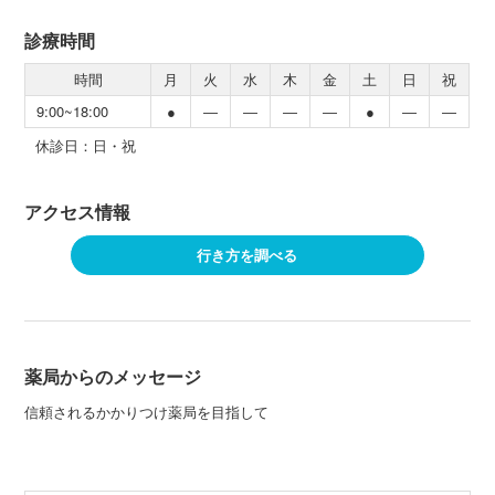
診療時間
時間
月
火
水
木
金
土
日
祝
9:00~18:00
●
―
―
―
―
●
―
―
休診日：日・祝
アクセス情報
行き方を調べる
薬局からのメッセージ
信頼されるかかりつけ薬局を目指して