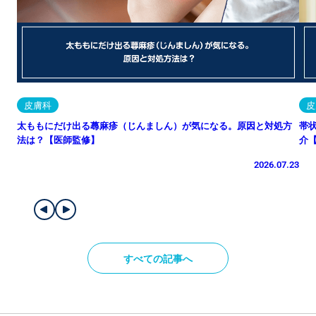
皮膚科
皮
太ももにだけ出る蕁麻疹（じんましん）が気になる。原因と対処方
帯
法は？【医師監修】
介
2026.07.23
すべての記事へ