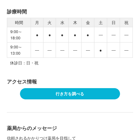
診療時間
時間
月
火
水
木
金
土
日
祝
9:00～
●
●
●
●
●
―
―
―
18:00
9:00～
―
―
―
―
―
●
―
―
13:00
休診日：日・祝
アクセス情報
行き方を調べる
薬局からのメッセージ
信頼されるかかりつけ薬局を目指して