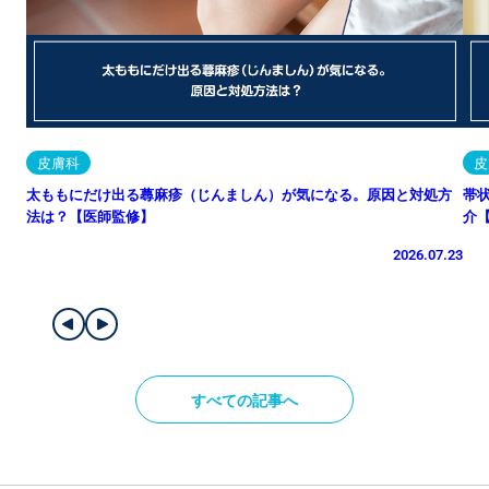
皮膚科
皮
太ももにだけ出る蕁麻疹（じんましん）が気になる。原因と対処方
帯
法は？【医師監修】
介
2026.07.23
すべての記事へ