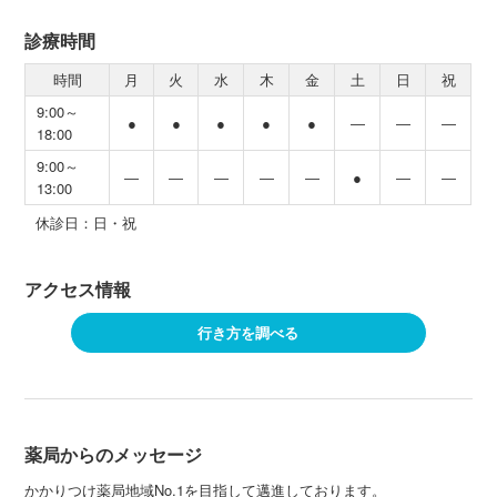
診療時間
時間
月
火
水
木
金
土
日
祝
9:00～
●
●
●
●
●
―
―
―
18:00
9:00～
―
―
―
―
―
●
―
―
13:00
休診日：日・祝
アクセス情報
行き方を調べる
薬局からのメッセージ
かかりつけ薬局地域No.1を目指して邁進しております。