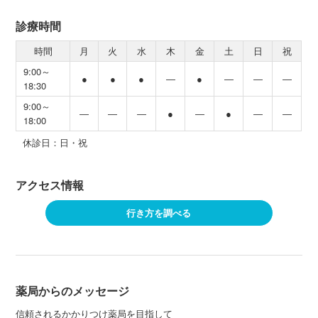
診療時間
時間
月
火
水
木
金
土
日
祝
9:00～
●
●
●
―
●
―
―
―
18:30
9:00～
―
―
―
●
―
●
―
―
18:00
休診日：日・祝
アクセス情報
行き方を調べる
薬局からのメッセージ
信頼されるかかりつけ薬局を目指して