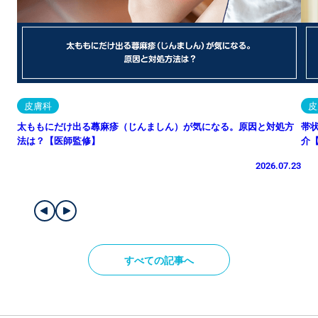
皮膚科
皮
太ももにだけ出る蕁麻疹（じんましん）が気になる。原因と対処方
帯
法は？【医師監修】
介
2026.07.23
すべての記事へ