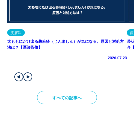
皮膚科
皮
太ももにだけ出る蕁麻疹（じんましん）が気になる。原因と対処方
帯
法は？【医師監修】
介
2026.07.23
すべての記事へ