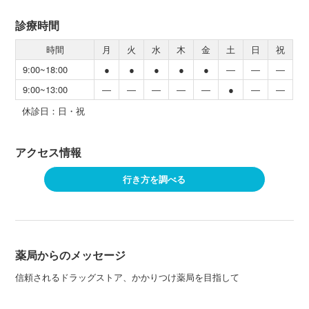
診療時間
時間
月
火
水
木
金
土
日
祝
9:00~18:00
●
●
●
●
●
―
―
―
9:00~13:00
―
―
―
―
―
●
―
―
休診日：日・祝
アクセス情報
行き方を調べる
薬局からのメッセージ
信頼されるドラッグストア、かかりつけ薬局を目指して