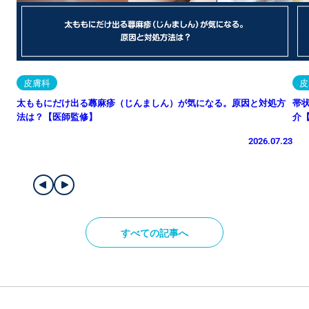
皮膚科
皮
太ももにだけ出る蕁麻疹（じんましん）が気になる。原因と対処方
帯
法は？【医師監修】
介
2026.07.23
すべての記事へ