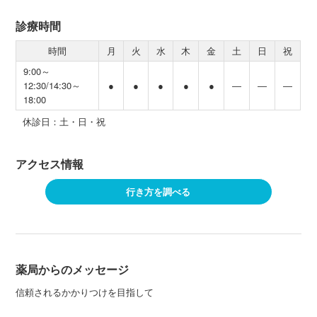
診療時間
時間
月
火
水
木
金
土
日
祝
9:00～
12:30/14:30～
●
●
●
●
●
―
―
―
18:00
休診日：土・日・祝
アクセス情報
行き方を調べる
薬局からのメッセージ
信頼されるかかりつけを目指して