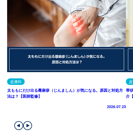
皮膚科
皮
太ももにだけ出る蕁麻疹（じんましん）が気になる。原因と対処方
帯
法は？【医師監修】
介
2026.07.23