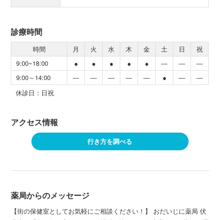
診療時間
時間
月
火
水
木
金
土
日
祝
9:00~18:00
●
●
●
●
●
―
―
―
9:00～14:00
―
―
―
―
―
●
―
―
休診日：日祝
アクセス情報
行き方を調べる
薬局からのメッセージ
【街の保健室としてお気軽にご相談ください！】 おだいじに薬局 伏