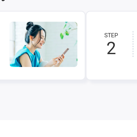
STEP
2