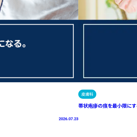
皮膚科
帯状疱疹の痕を最小限にす
2026.07.23