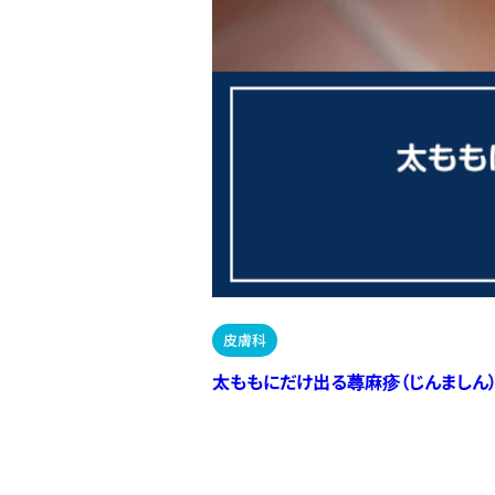
皮膚科
太ももにだけ出る蕁麻疹（じんましん