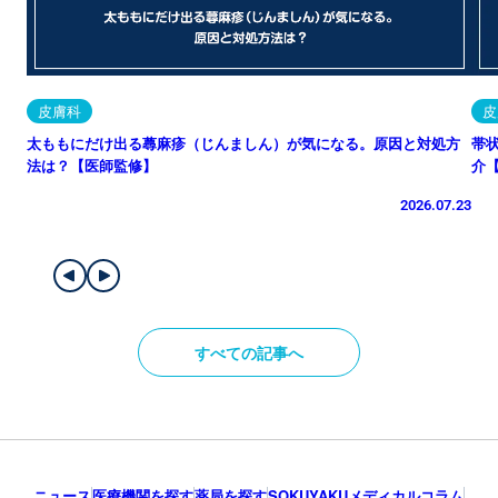
皮膚科
皮
太ももにだけ出る蕁麻疹（じんましん）が気になる。原因と対処方
帯
法は？【医師監修】
介
2026.07.23
すべての記事へ
ニュース
医療機関を探す
薬局を探す
SOKUYAKUメディカルコラム