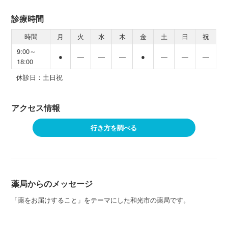
診療時間
時間
月
火
水
木
金
土
日
祝
9:00～
●
―
―
―
●
―
―
―
18:00
休診日：土日祝
アクセス情報
行き方を調べる
薬局からのメッセージ
「薬をお届けすること」をテーマにした和光市の薬局です。