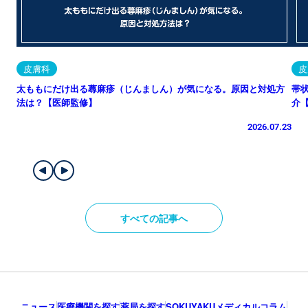
皮膚科
皮
太ももにだけ出る蕁麻疹（じんましん）が気になる。原因と対処方
帯
法は？【医師監修】
介
2026.07.23
すべての記事へ
ニュース
医療機関を探す
薬局を探す
SOKUYAKUメディカルコラム