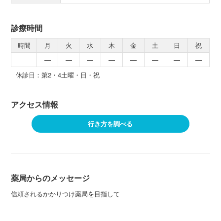
診療時間
時間
月
火
水
木
金
土
日
祝
―
―
―
―
―
―
―
―
休診日：第2・4土曜・日・祝
アクセス情報
行き方を調べる
薬局からのメッセージ
信頼されるかかりつけ薬局を目指して