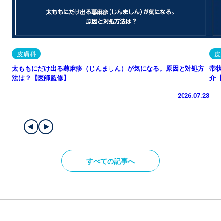
皮膚科
皮
太ももにだけ出る蕁麻疹（じんましん）が気になる。原因と対処方
帯
法は？【医師監修】
介
2026.07.23
すべての記事へ