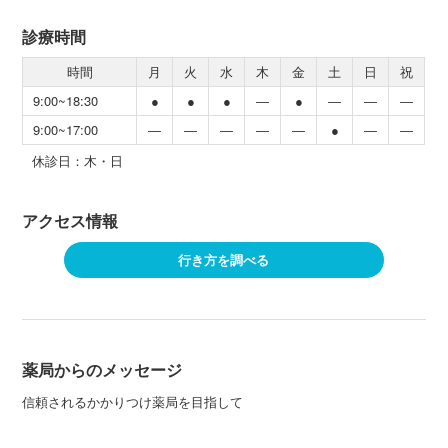
診療時間
時間
月
火
水
木
金
土
日
祝
9:00~18:30
●
●
●
―
●
―
―
―
9:00~17:00
―
―
―
―
―
●
―
―
休診日：木・日
アクセス情報
行き方を調べる
薬局からのメッセージ
信頼されるかかりつけ薬局を目指して