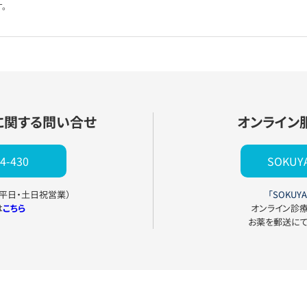
。
に関する問い合せ
オンライン
4-430
SOKU
0（平日・土日祝営業）
「SOKUYA
は
こちら
オンライン診
お薬を郵送に