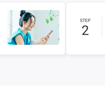
STEP
2