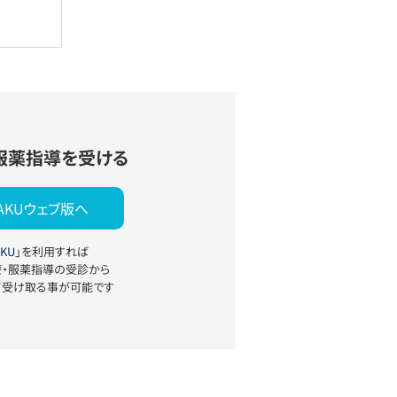
服薬指導を受ける
YAKUウェブ版へ
KU」
を利用すれば
療・服薬指導の受診から
て受け取る事が可能です