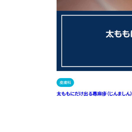
皮膚科
太ももにだけ出る蕁麻疹（じんましん