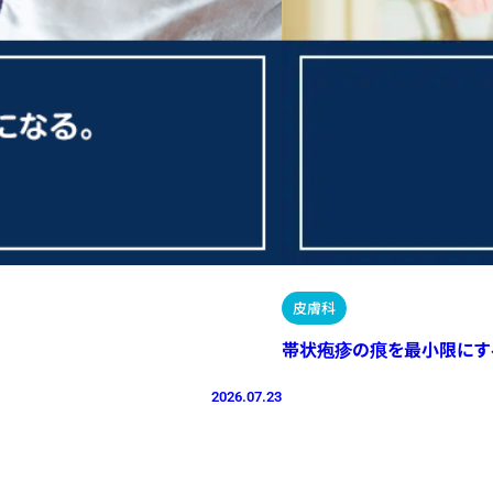
皮膚科
帯状疱疹の痕を最小限にす
2026.07.23