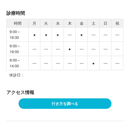
診療時間
時間
月
火
水
木
金
土
日
祝
9:00～
●
●
●
―
●
―
―
―
19:30
9:00～
―
―
―
●
―
―
―
―
19:00
9:00～
―
―
―
―
―
●
―
―
14:00
休診日：
アクセス情報
行き方を調べる