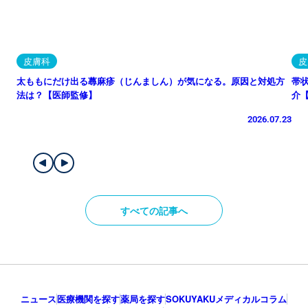
皮膚科
皮
太ももにだけ出る蕁麻疹（じんましん）が気になる。原因と対処方
帯
法は？【医師監修】
介
2026.07.23
すべての記事へ