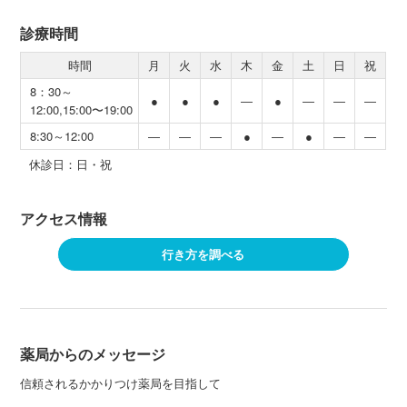
診療時間
時間
月
火
水
木
金
土
日
祝
8：30～
●
●
●
―
●
―
―
―
12:00,15:00〜19:00
8:30～12:00
―
―
―
●
―
●
―
―
休診日：日・祝
アクセス情報
行き方を調べる
薬局からのメッセージ
信頼されるかかりつけ薬局を目指して