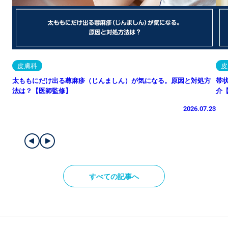
皮膚科
皮
太ももにだけ出る蕁麻疹（じんましん）が気になる。原因と対処方
帯
法は？【医師監修】
介
2026.07.23
すべての記事へ