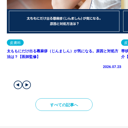
皮膚科
皮
太ももにだけ出る蕁麻疹（じんましん）が気になる。原因と対処方
帯
法は？【医師監修】
介
2026.07.23
すべての記事へ