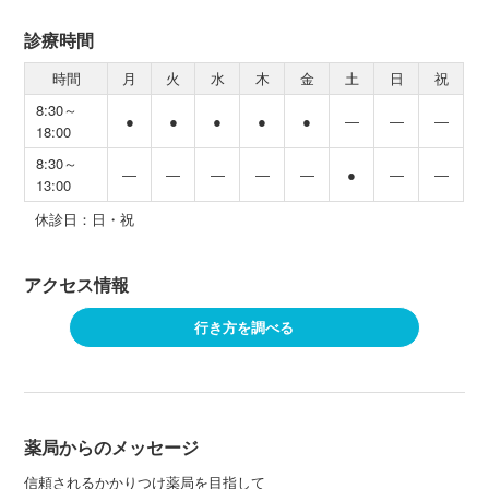
診療時間
時間
月
火
水
木
金
土
日
祝
8:30～
●
●
●
●
●
―
―
―
18:00
8:30～
―
―
―
―
―
●
―
―
13:00
休診日：日・祝
アクセス情報
行き方を調べる
薬局からのメッセージ
信頼されるかかりつけ薬局を目指して