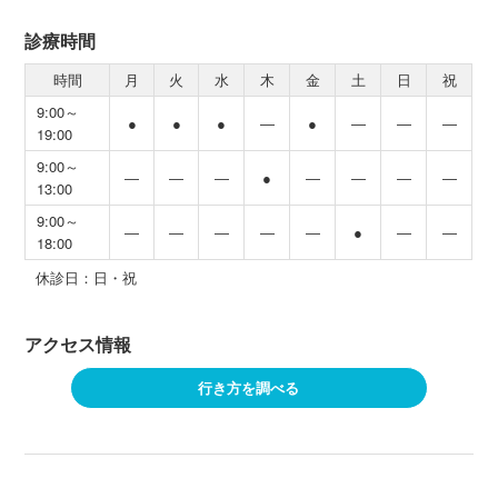
診療時間
時間
月
火
水
木
金
土
日
祝
9:00～
●
●
●
―
●
―
―
―
19:00
9:00～
―
―
―
●
―
―
―
―
13:00
9:00～
―
―
―
―
―
●
―
―
18:00
休診日：日・祝
アクセス情報
行き方を調べる