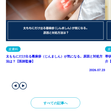
皮膚科
皮
太ももにだけ出る蕁麻疹（じんましん）が気になる。原因と対処方
帯
法は？【医師監修】
介
2026.07.23
すべての記事へ