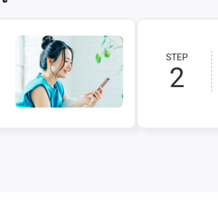
STEP
2