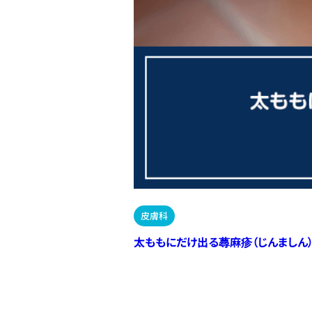
皮膚科
太ももにだけ出る蕁麻疹（じんましん