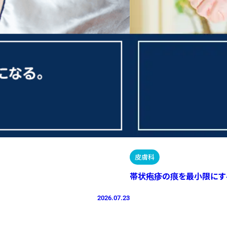
皮膚科
帯状疱疹の痕を最小限にす
2026.07.23