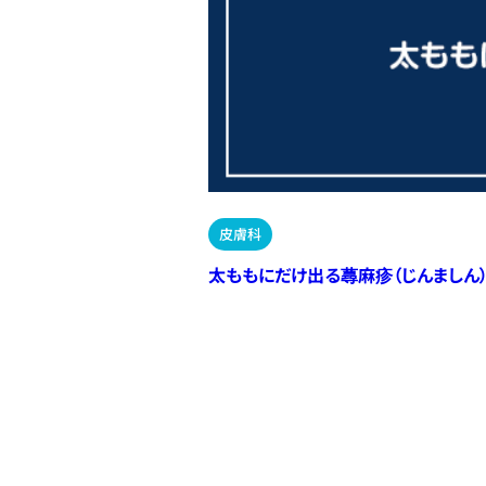
皮膚科
太ももにだけ出る蕁麻疹（じんましん