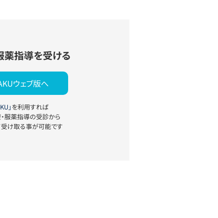
服薬指導を受ける
YAKUウェブ版へ
KU」
を利用すれば
療・服薬指導の受診から
て受け取る事が可能です