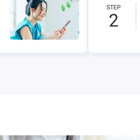
STEP
2