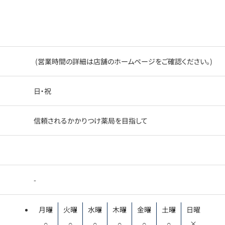
(営業時間の詳細は店舗のホームページをご確認ください。)
日・祝
信頼されるかかりつけ薬局を目指して
-
月曜
火曜
水曜
木曜
金曜
土曜
日曜
○
○
○
○
○
○
×