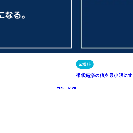
皮膚科
帯状疱疹の痕を最小限にす
2026.07.23