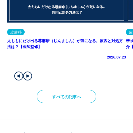
皮膚科
皮
太ももにだけ出る蕁麻疹（じんましん）が気になる。原因と対処方
帯
法は？【医師監修】
介
2026.07.23
すべての記事へ