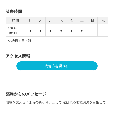
診療時間
時間
月
火
水
木
金
土
日
祝
9:00～
●
●
●
●
●
●
―
―
18:00
休診日：日・祝
アクセス情報
行き方を調べる
薬局からのメッセージ
地域を支える「まちのあかり」として 選ばれる地域薬局を目指して