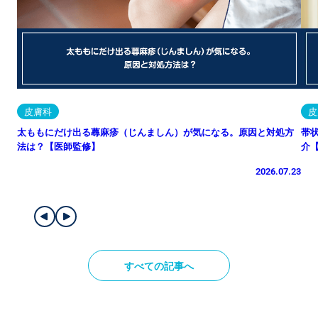
皮膚科
皮
太ももにだけ出る蕁麻疹（じんましん）が気になる。原因と対処方
帯
法は？【医師監修】
介
2026.07.23
すべての記事へ