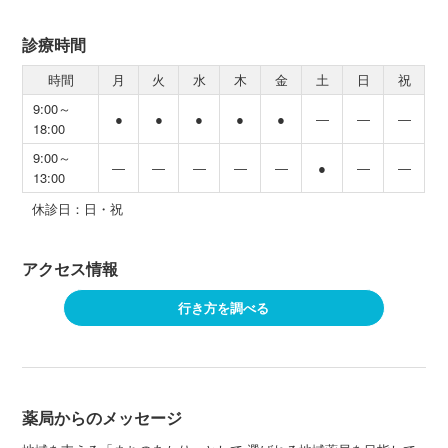
診療時間
時間
月
火
水
木
金
土
日
祝
9:00～
●
●
●
●
●
―
―
―
18:00
9:00～
―
―
―
―
―
●
―
―
13:00
休診日：日・祝
アクセス情報
行き方を調べる
薬局からのメッセージ