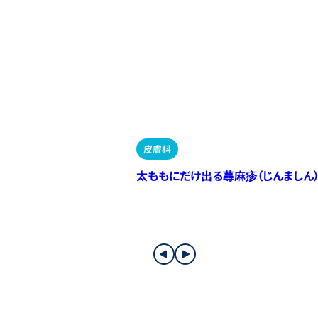
皮膚科
太ももにだけ出る蕁麻疹（じんましん