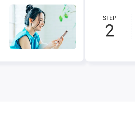
STEP
2