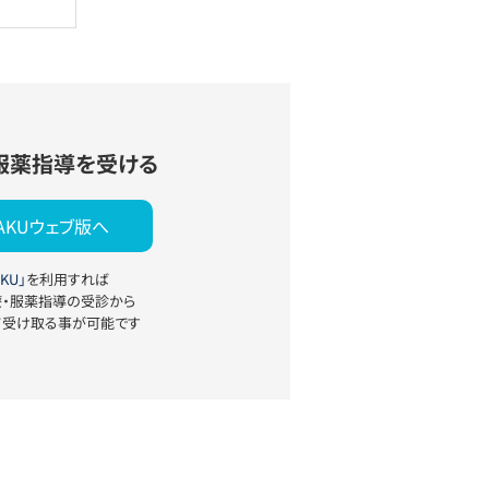
服薬指導を受ける
YAKUウェブ版へ
KU」
を利用すれば
療・服薬指導の受診から
て受け取る事が可能です