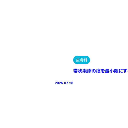
皮膚科
帯状疱疹の痕を最小限にす
2026.07.23