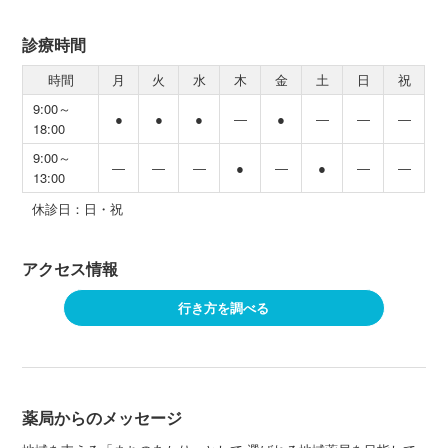
診療時間
時間
月
火
水
木
金
土
日
祝
9:00～
●
●
●
―
●
―
―
―
18:00
9:00～
―
―
―
●
―
●
―
―
13:00
休診日：日・祝
アクセス情報
行き方を調べる
薬局からのメッセージ