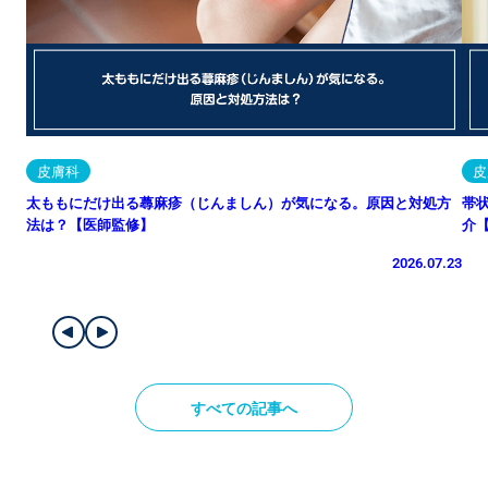
皮膚科
皮
太ももにだけ出る蕁麻疹（じんましん）が気になる。原因と対処方
帯
法は？【医師監修】
介
2026.07.23
すべての記事へ