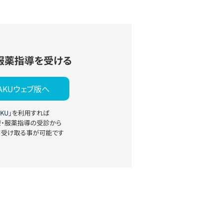
服薬指導を受ける
YAKUウェブ版へ
KU」
を利用すれば
療・服薬指導の受診から
て受け取る事が可能です