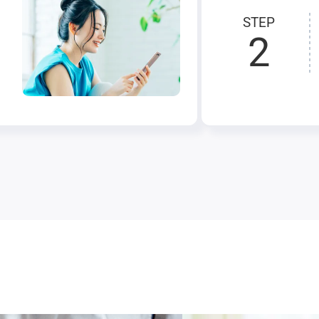
STEP
2