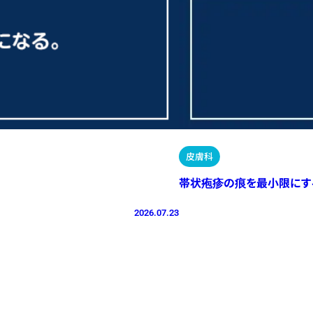
皮膚科
帯状疱疹の痕を最小限にす
2026.07.23