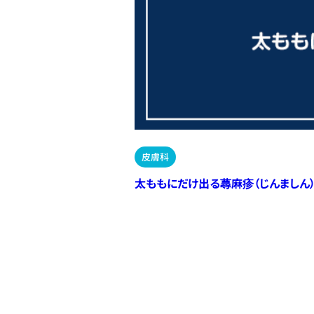
皮膚科
太ももにだけ出る蕁麻疹（じんましん