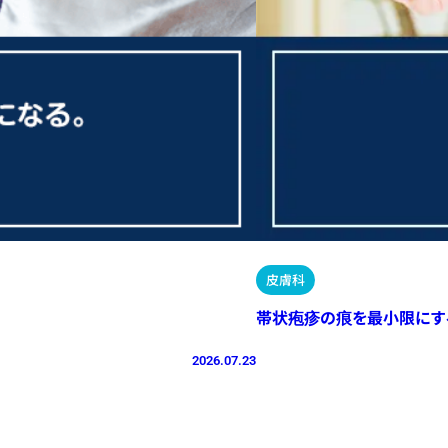
皮膚科
帯状疱疹の痕を最小限にす
2026.07.23