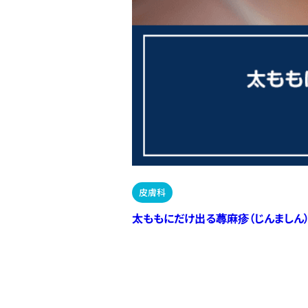
皮膚科
太ももにだけ出る蕁麻疹（じんましん