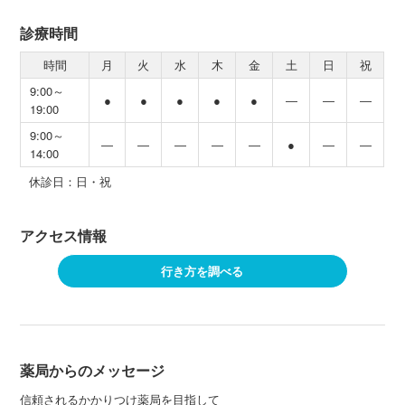
診療時間
時間
月
火
水
木
金
土
日
祝
9:00～
●
●
●
●
●
―
―
―
19:00
9:00～
―
―
―
―
―
●
―
―
14:00
休診日：日・祝
アクセス情報
行き方を調べる
薬局からのメッセージ
信頼されるかかりつけ薬局を目指して