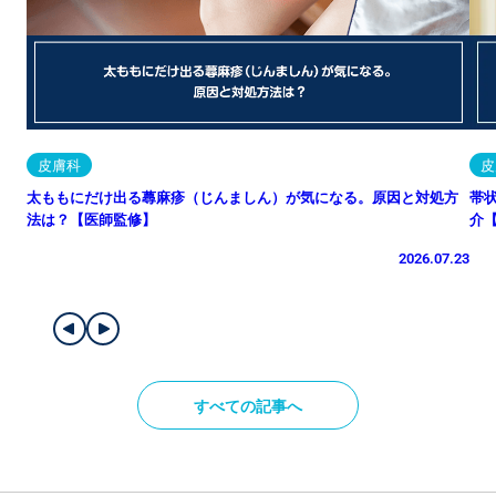
皮膚科
皮
太ももにだけ出る蕁麻疹（じんましん）が気になる。原因と対処方
帯
法は？【医師監修】
介
2026.07.23
すべての記事へ