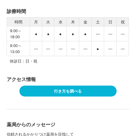
診療時間
時間
月
火
水
木
金
土
日
祝
9:00～
●
●
●
●
●
―
―
―
18:00
9:00～
―
―
―
―
―
●
―
―
13:00
休診日：日・祝
アクセス情報
行き方を調べる
薬局からのメッセージ
信頼されるかかりつけ薬局を目指して