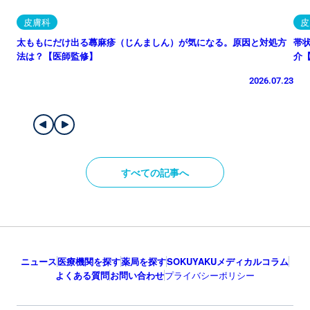
皮膚科
皮
太ももにだけ出る蕁麻疹（じんましん）が気になる。原因と対処方
帯
法は？【医師監修】
介
2026.07.23
すべての記事へ