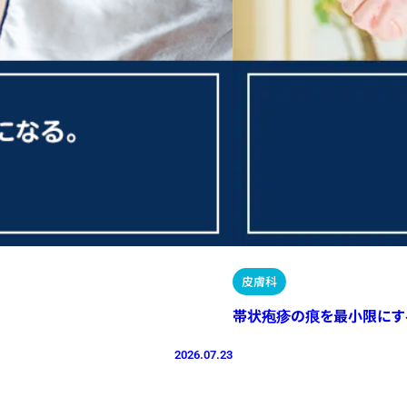
皮膚科
帯状疱疹の痕を最小限にす
2026.07.23