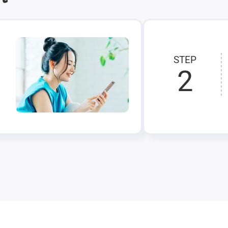
STEP
2