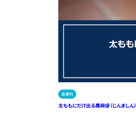
皮膚科
太ももにだけ出る蕁麻疹（じんましん