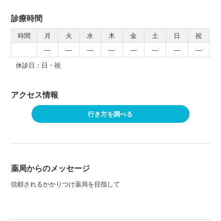
診療時間
時間
月
火
水
木
金
土
日
祝
―
―
―
―
―
―
―
―
休診日：日・祝
アクセス情報
行き方を調べる
薬局からのメッセージ
信頼されるかかりつけ薬局を目指して