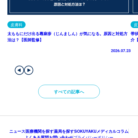
皮膚科
皮
太ももにだけ出る蕁麻疹（じんましん）が気になる。原因と対処方
帯
法は？【医師監修】
介
2026.07.23
すべての記事へ
ニュース
医療機関を探す
薬局を探す
SOKUYAKUメディカルコラム
よくある質問
お問い合わせ
プライバシーポリシー