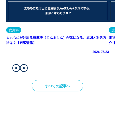
皮膚科
皮
太ももにだけ出る蕁麻疹（じんましん）が気になる。原因と対処方
帯
法は？【医師監修】
介
2026.07.23
すべての記事へ