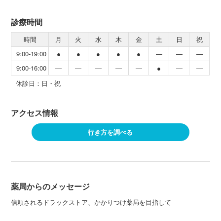
診療時間
時間
月
火
水
木
金
土
日
祝
9:00-19:00
●
●
●
●
●
―
―
―
9:00-16:00
―
―
―
―
―
●
―
―
休診日：日・祝
アクセス情報
行き方を調べる
薬局からのメッセージ
信頼されるドラックストア、かかりつけ薬局を目指して