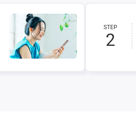
STEP
2