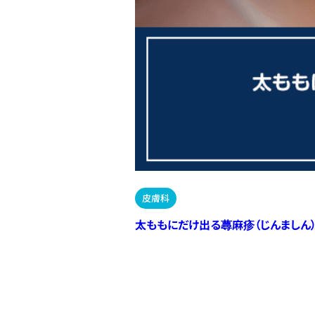
皮膚科
太ももにだけ出る蕁麻疹（じんましん