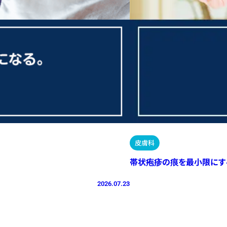
皮膚科
帯状疱疹の痕を最小限にす
2026.07.23