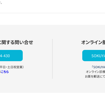
。
に関する問い合せ
オンライン
4-430
SOKU
0（平日・土日祝営業）
「SOKUYA
は
こちら
オンライン診
お薬を郵送に