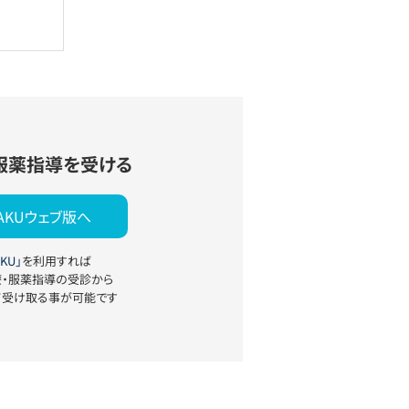
服薬指導を受ける
YAKUウェブ版へ
KU」
を利用すれば
療・服薬指導の受診から
て受け取る事が可能です