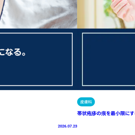
皮膚科
帯状疱疹の痕を最小限にす
2026.07.23