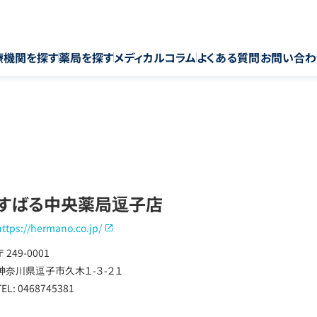
療機関を探す
薬局を探す
メディカルコラム
よくある質問
お問い合わ
すばる中央薬局逗子店
https://hermano.co.jp/
〒 249-0001
神奈川県逗子市久木１-３-２１
TEL: 0468745381