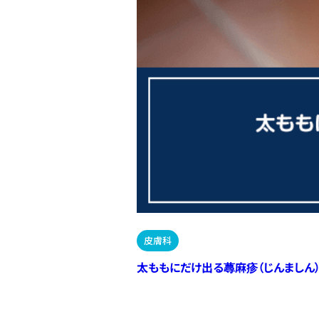
皮膚科
太ももにだけ出る蕁麻疹（じんましん