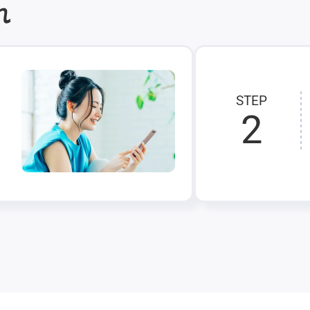
れ
STEP
2