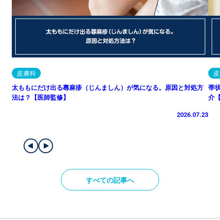
皮膚科
皮
太ももにだけ出る蕁麻疹（じんましん）が気になる。原因と対処方
帯
法は？【医師監修】
介
2026.07.23
すべての記事へ