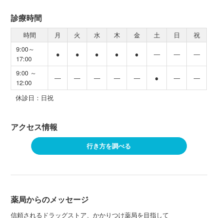
診療時間
時間
月
火
水
木
金
土
日
祝
9:00～
●
●
●
●
●
―
―
―
17:00
9:00 ～
―
―
―
―
―
●
―
―
12:00
休診日：日祝
アクセス情報
行き方を調べる
薬局からのメッセージ
信頼されるドラッグストア、かかりつけ薬局を目指して