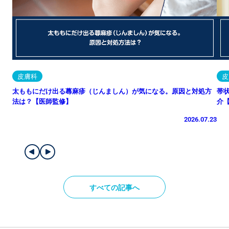
皮膚科
皮
太ももにだけ出る蕁麻疹（じんましん）が気になる。原因と対処方
帯
法は？【医師監修】
介
2026.07.23
すべての記事へ