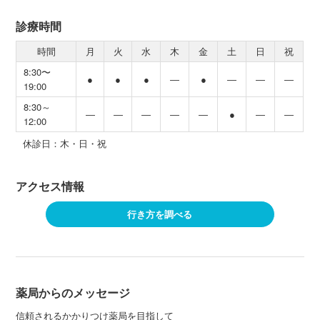
診療時間
時間
月
火
水
木
金
土
日
祝
8:30〜
●
●
●
―
●
―
―
―
19:00
8:30～
―
―
―
―
―
●
―
―
12:00
休診日：木・日・祝
アクセス情報
行き方を調べる
薬局からのメッセージ
信頼されるかかりつけ薬局を目指して