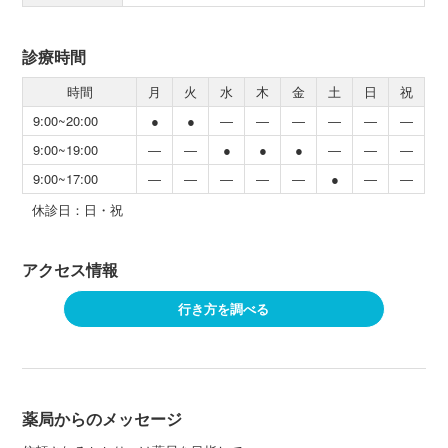
診療時間
時間
月
火
水
木
金
土
日
祝
9:00~20:00
●
●
―
―
―
―
―
―
9:00~19:00
―
―
●
●
●
―
―
―
9:00~17:00
―
―
―
―
―
●
―
―
休診日：日・祝
アクセス情報
行き方を調べる
薬局からのメッセージ