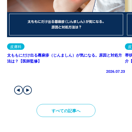
皮膚科
皮
太ももにだけ出る蕁麻疹（じんましん）が気になる。原因と対処方
帯
法は？【医師監修】
介
2026.07.23
すべての記事へ