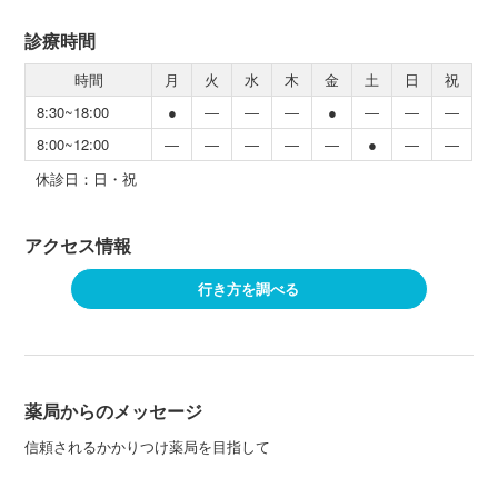
診療時間
時間
月
火
水
木
金
土
日
祝
8:30~18:00
●
―
―
―
●
―
―
―
8:00~12:00
―
―
―
―
―
●
―
―
休診日：日・祝
アクセス情報
行き方を調べる
薬局からのメッセージ
信頼されるかかりつけ薬局を目指して