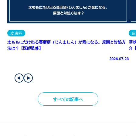
皮膚科
皮
太ももにだけ出る蕁麻疹（じんましん）が気になる。原因と対処方
帯
法は？【医師監修】
介
2026.07.23
すべての記事へ