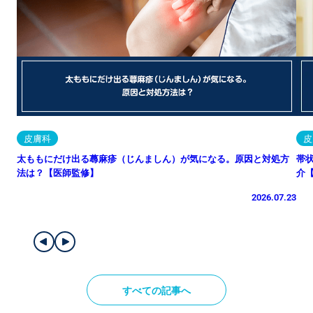
皮膚科
皮
太ももにだけ出る蕁麻疹（じんましん）が気になる。原因と対処方
帯
法は？【医師監修】
介
2026.07.23
すべての記事へ