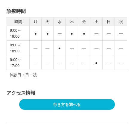
診療時間
時間
月
火
水
木
金
土
日
祝
9:00～
●
●
―
●
●
―
―
―
19:00
9:00～
―
―
●
―
―
―
―
―
18:00
9:00～
―
―
―
―
―
●
―
―
17:00
休診日：日・祝
アクセス情報
行き方を調べる