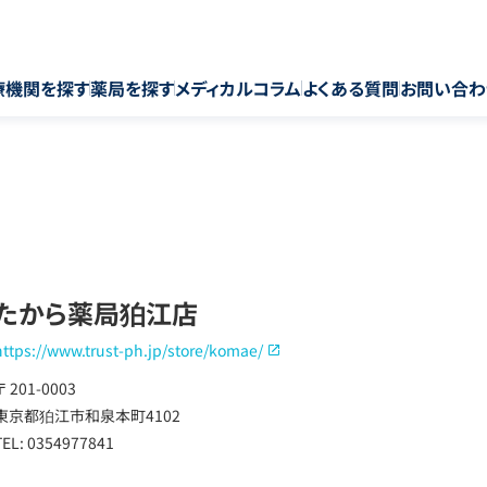
療機関を探す
薬局を探す
メディカルコラム
よくある質問
お問い合わ
たから薬局狛江店
https://www.trust-ph.jp/store/komae/
〒 201-0003
東京都狛江市和泉本町4102
TEL: 0354977841