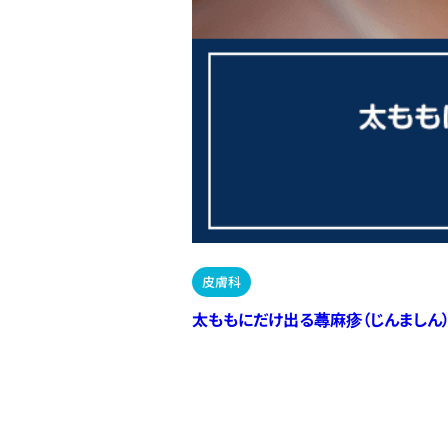
皮膚科
太ももにだけ出る蕁麻疹（じんましん