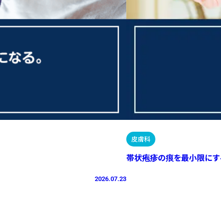
皮膚科
帯状疱疹の痕を最小限にす
2026.07.23