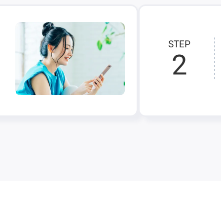
STEP
2