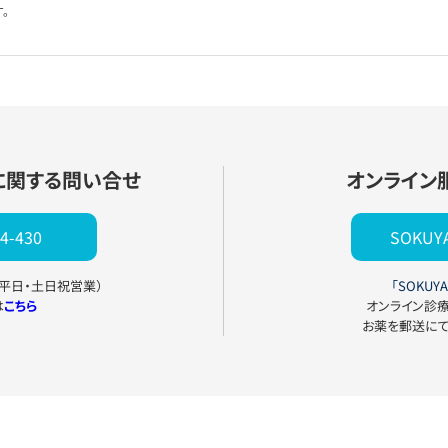
。
に関する問い合せ
オンライン
4-430
SOKU
0（平日・土日祝営業）
「SOKUYA
は
こちら
オンライン診
お薬を郵送に