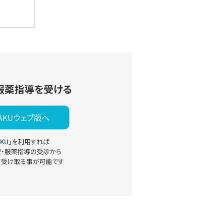
服薬指導を受ける
YAKUウェブ版へ
KU」
を利用すれば
療・服薬指導の受診から
て受け取る事が可能です