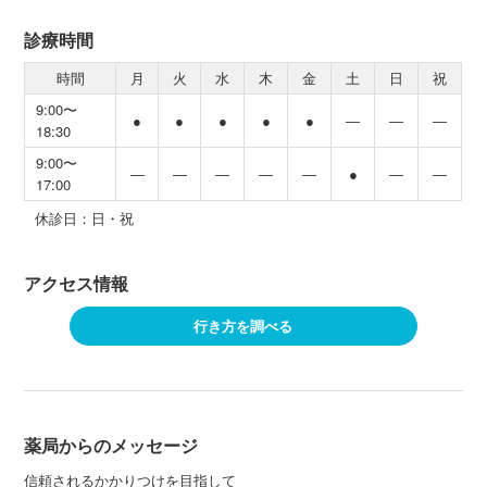
診療時間
時間
月
火
水
木
金
土
日
祝
9:00〜
●
●
●
●
●
―
―
―
18:30
9:00〜
―
―
―
―
―
●
―
―
17:00
休診日：日・祝
アクセス情報
行き方を調べる
薬局からのメッセージ
信頼されるかかりつけを目指して