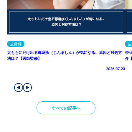
皮膚科
皮
太ももにだけ出る蕁麻疹（じんましん）が気になる。原因と対処方
帯
法は？【医師監修】
介
2026.07.23
すべての記事へ