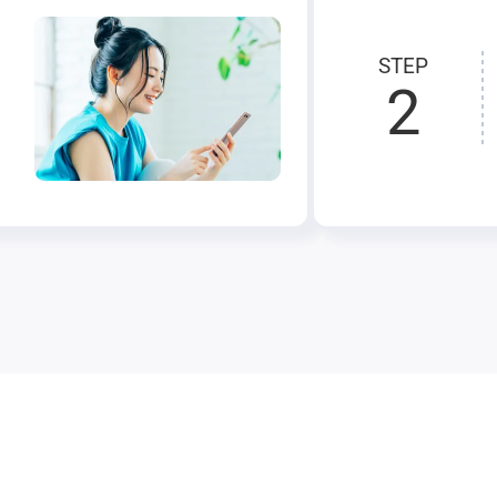
STEP
2