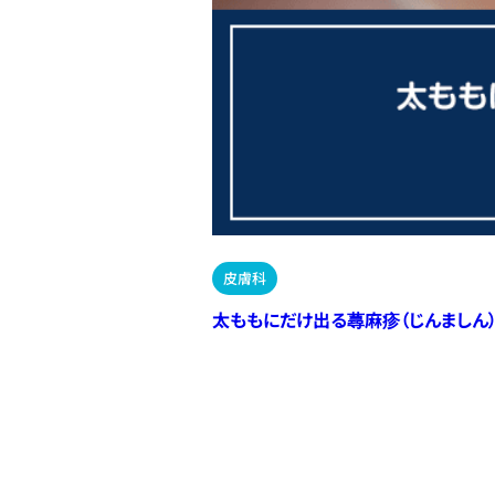
皮膚科
太ももにだけ出る蕁麻疹（じんましん