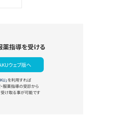
服薬指導を受ける
YAKUウェブ版へ
KU」
を利用すれば
療・服薬指導の受診から
て受け取る事が可能です