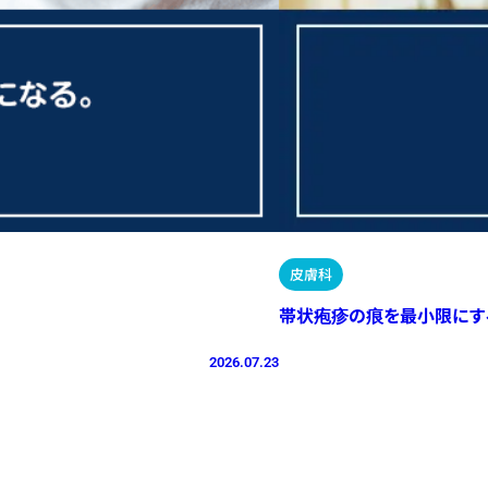
皮膚科
帯状疱疹の痕を最小限にす
2026.07.23