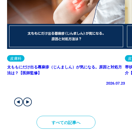
皮膚科
皮
太ももにだけ出る蕁麻疹（じんましん）が気になる。原因と対処方
帯
法は？【医師監修】
介
2026.07.23
すべての記事へ