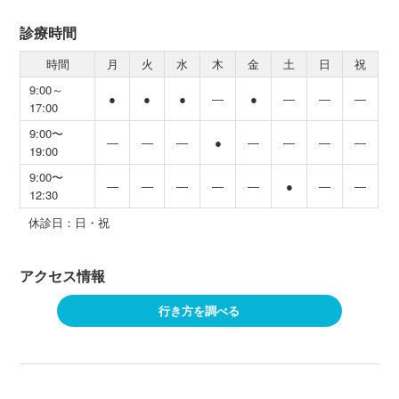
診療時間
時間
月
火
水
木
金
土
日
祝
9:00～
●
●
●
―
●
―
―
―
17:00
9:00〜
―
―
―
●
―
―
―
―
19:00
9:00〜
―
―
―
―
―
●
―
―
12:30
休診日：日・祝
アクセス情報
行き方を調べる