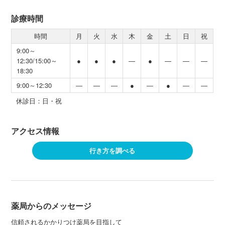
診療時間
時間
月
火
水
木
金
土
日
祝
9:00～
12:30/15:00～
●
●
●
―
●
―
―
―
18:30
9:00～12:30
―
―
―
●
―
●
―
―
休診日：日・祝
アクセス情報
行き方を調べる
薬局からのメッセージ
信頼されるかかりつけ薬局を目指して