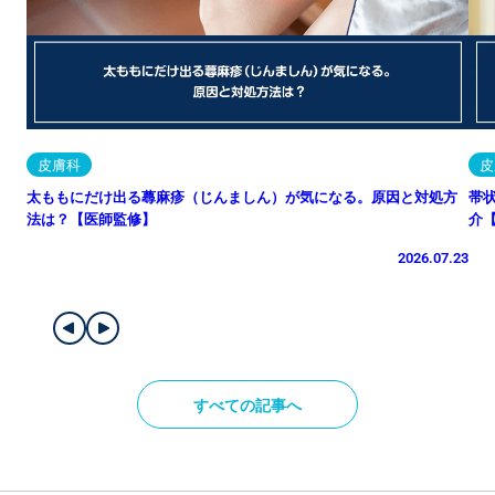
皮膚科
皮
太ももにだけ出る蕁麻疹（じんましん）が気になる。原因と対処方
帯
法は？【医師監修】
介
2026.07.23
すべての記事へ