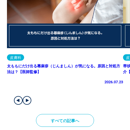
皮膚科
皮
太ももにだけ出る蕁麻疹（じんましん）が気になる。原因と対処方
帯
法は？【医師監修】
介
2026.07.23
すべての記事へ