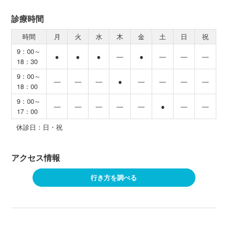
診療時間
時間
月
火
水
木
金
土
日
祝
9：00～
●
●
●
―
●
―
―
―
18：30
9：00～
―
―
―
●
―
―
―
―
18：00
9：00～
―
―
―
―
―
●
―
―
17：00
休診日：日・祝
アクセス情報
行き方を調べる